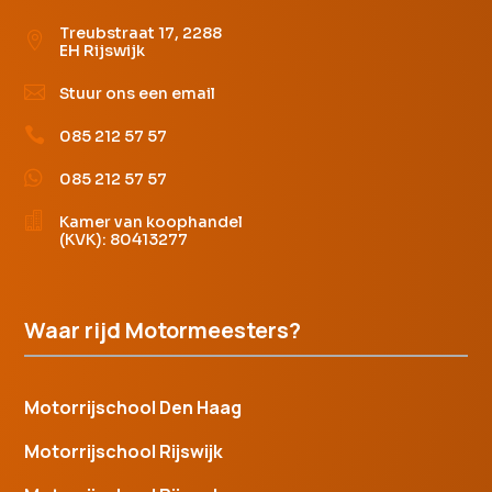
Treubstraat 17, 2288

EH Rijswijk

Stuur ons een email

085 212 57 57

085 212 57 57

Kamer van koophandel
(KVK): 80413277
Waar rijd Motormeesters?
Motorrijschool Den Haag
Motorrijschool Rijswijk