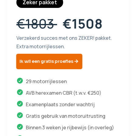
Zeker pakket
€1803
€1508
Verzekerd succes met ons ZEKER! pakket.
Extra motorrijlessen.
Ik wil een gratis proefles
29 motorrijlessen
AVB herexamen CBR (t.w.v. €250)
Examenplaats zonder wachtrij
Gratis gebruik van motoruitrusting
Binnen 3 weken je rijbewijs (in overleg)