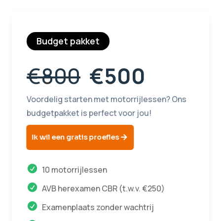
Budget pakket
€800
€500
Voordelig starten met motorrijlessen? Ons
budgetpakket is perfect voor jou!
Ik wil een gratis proefles
10 motorrijlessen
AVB herexamen CBR (t.w.v. €250)
Examenplaats zonder wachtrij