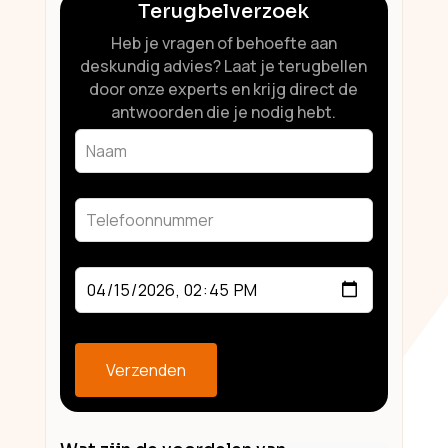
Terugbelverzoek
Heb je vragen of behoefte aan
deskundig advies? Laat je terugbellen
door onze experts en krijg direct de
antwoorden die je nodig hebt.
Leave
this
field
blank
Verzenden