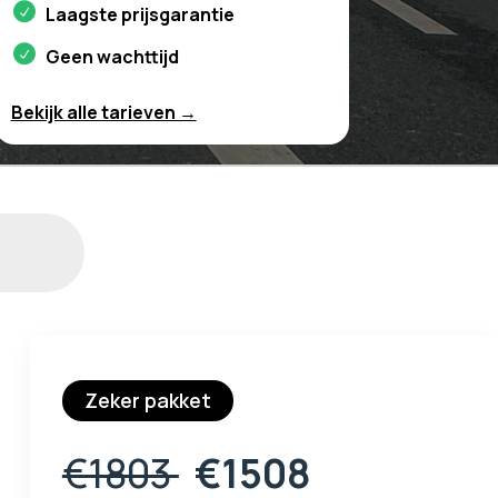
Laagste prijsgarantie
Geen wachttijd
Bekijk alle tarieven →
Zeker pakket
€1803
€1508