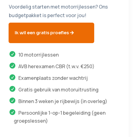
Voordelig starten met motorrijlessen? Ons
budgetpakket is perfect voor jou!
Ik wil een gratis proefles
10 motorrijlessen
AVB herexamen CBR (t.w.v. €250)
Examenplaats zonder wachtrij
Gratis gebruik van motoruitrusting
Binnen 3 weken je rijbewijs (in overleg)
Persoonlijke 1-op-1 begeleiding (geen
groepslessen)