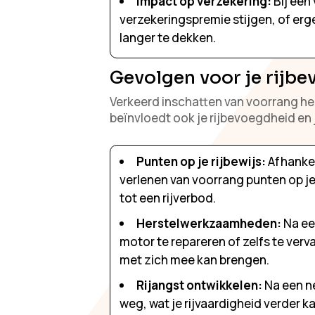
Impact op verzekering:
Bij een
verzekeringspremie stijgen, of erge
langer te dekken.
Gevolgen voor je rijbe
Verkeerd inschatten van voorrang hee
beïnvloedt ook je rijbevoegdheid en 
Punten op je rijbewijs:
Afhankel
verlenen van voorrang punten op je r
tot een rijverbod.
Herstelwerkzaamheden:
Na ee
motor te repareren of zelfs te ver
met zich mee kan brengen.
Rijangst ontwikkelen:
Na een ne
weg, wat je rijvaardigheid verder k