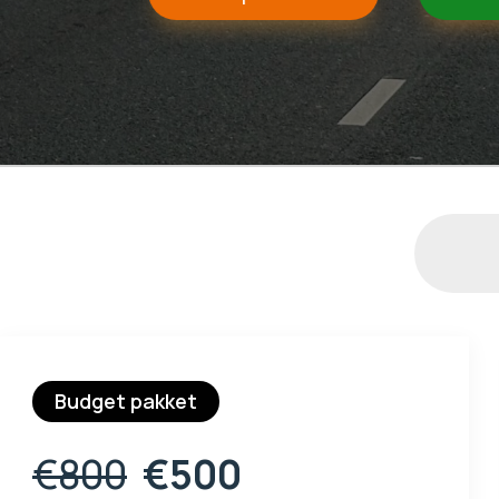
Budget pakket
€800
€500