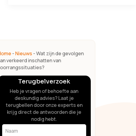
Home
-
Nieuws
-
Wat zijn de gevolgen
an verkeerd inschatten van
oorrangssituaties?
Terugbelverzoek
Heb je vragen of behoefte aan
deskundig advies? Laat je
terugbellen door onze experts en
krijg direct de antwoorden die je
nodig hebt.
Leave
this