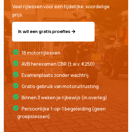
Veel rijlessen voor een tijdelijke, voordelige
prijs.
Ik wil een gratis proefles
18 motorrijlessen
AVB herexamen CBR (t.w.v. €250)
Examenplaats zonder wachtrij
Gratis gebruik van motoruitrusting
Binnen 3 weken je rijbewijs (in overleg)
Persoonlijke 1-op-1 begeleiding (geen
groepslessen)