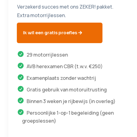
Verzekerd succes met ons ZEKER! pakket.
Extra motorrijlessen.
Ik wil een gratis proefles
29 motorrijlessen
AVB herexamen CBR (t.w.v. €250)
Examenplaats zonder wachtrij
Gratis gebruik van motoruitrusting
Binnen 3 weken je rijbewijs (in overleg)
Persoonlijke 1-op-1 begeleiding (geen
groepslessen)