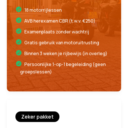
18 motorrijlessen
AVB herexamen CBR (t.w.v. €250)
Examenplaats zonder wachtrij
Gratis gebruik van motoruitrusting
Binnen 3 weken je rijbewijs (in overleg)
Persoonlijke 1-op-1 begeleiding (geen
groepslessen)
Zeker pakket