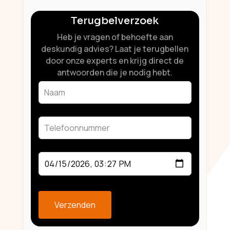
Terugbelverzoek
Heb je vragen of behoefte aan
deskundig advies? Laat je terugbellen
door onze experts en krijg direct de
antwoorden die je nodig hebt.
Leave
this
field
blank
Verzenden