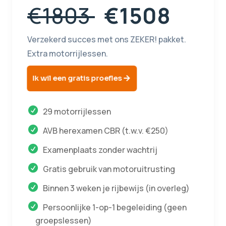
€1803
€1508
Verzekerd succes met ons ZEKER! pakket.
Extra motorrijlessen.
Ik wil een gratis proefles
29 motorrijlessen
AVB herexamen CBR (t.w.v. €250)
Examenplaats zonder wachtrij
Gratis gebruik van motoruitrusting
Binnen 3 weken je rijbewijs (in overleg)
Persoonlijke 1-op-1 begeleiding (geen
groepslessen)