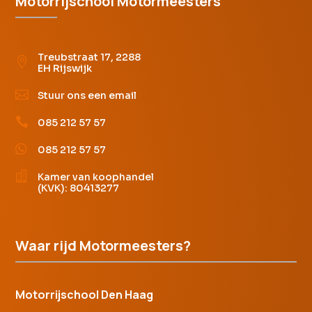
Motorrijschool Motormeesters
Treubstraat 17, 2288

EH Rijswijk

Stuur ons een email

085 212 57 57

085 212 57 57

Kamer van koophandel
(KVK): 80413277
Waar rijd Motormeesters?
Motorrijschool Den Haag