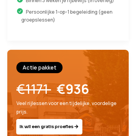
Binnen 3 weken je rijbewijs (in overleg)
Persoonlijke 1-op-1 begeleiding (geen
groepslessen)
Actie pakket
€1171
€936
Veel rijlessen voor een tijdelijke, voordelige
prijs.
Ik wil een gratis proefles