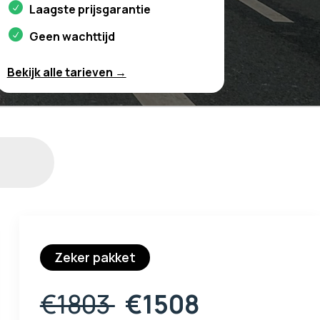
Laagste prijsgarantie
Geen wachttijd
Bekijk alle tarieven →
Zeker pakket
€1803
€1508