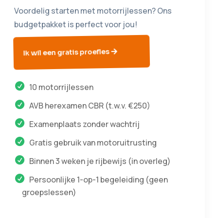
Voordelig starten met motorrijlessen? Ons
budgetpakket is perfect voor jou!
Ik wil een gratis proefles
10 motorrijlessen
AVB herexamen CBR (t.w.v. €250)
Examenplaats zonder wachtrij
Gratis gebruik van motoruitrusting
Binnen 3 weken je rijbewijs (in overleg)
Persoonlijke 1-op-1 begeleiding (geen
groepslessen)