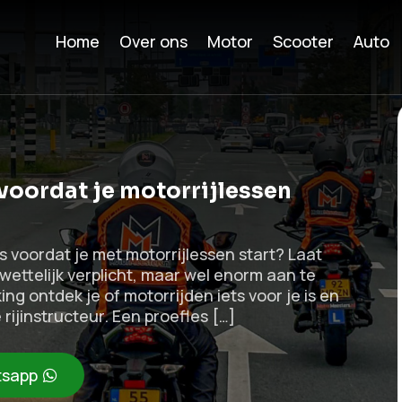
Home
Over ons
Motor
Scooter
Auto
 voordat je motorrijlessen
is voordat je met motorrijlessen start? Laat
t wettelijk verplicht, maar wel enorm aan te
ng ontdek je of motorrijden iets voor je is en
 rijinstructeur. Een proefles […]
sapp