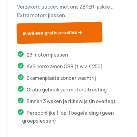
Verzekerd succes met ons ZEKER! pakket.
Extra motorrijlessen.
Ik wil een gratis proefles
29 motorrijlessen
AVB herexamen CBR (t.w.v. €250)
Examenplaats zonder wachtrij
Gratis gebruik van motoruitrusting
Binnen 3 weken je rijbewijs (in overleg)
Persoonlijke 1-op-1 begeleiding (geen
groepslessen)