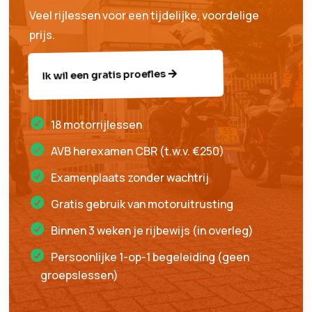
Veel rijlessen voor een tijdelijke, voordelige
prijs.
Ik wil een gratis proefles
18 motorrijlessen
AVB herexamen CBR (t.w.v. €250)
Examenplaats zonder wachtrij
Gratis gebruik van motoruitrusting
Binnen 3 weken je rijbewijs (in overleg)
Persoonlijke 1-op-1 begeleiding (geen
groepslessen)