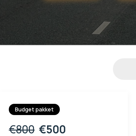
Budget pakket
€800
€500