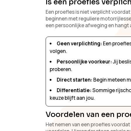
Is een proefles verplic
Een proefles is niet verplicht voordat
beginnen met reguliere motorrijlessen
een persoonlijke afweging en hangt af
Geen verplichting:
Een proefles
volgen.
Persoonlijke voorkeur:
Jij besl
proberen.
Direct starten:
Begin meteen met
Differentiatie:
Sommige rijschol
keuze blijft aan jou.
Voordelen van een proe
Het nemen van een proefles voordat 