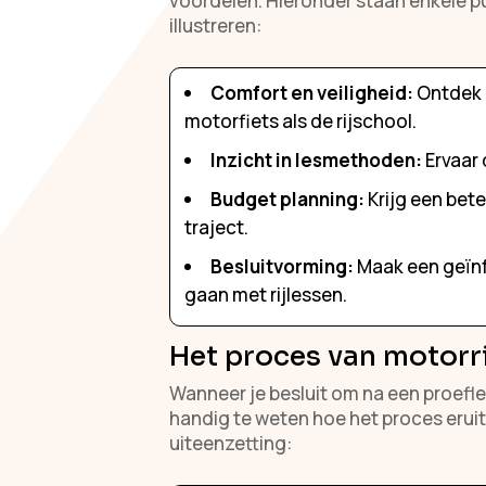
voordelen. Hieronder staan enkele p
illustreren:
Comfort en veiligheid:
Ontdek o
motorfiets als de rijschool.
Inzicht in lesmethoden:
Ervaar 
Budget planning:
Krijg een bete
traject.
Besluitvorming:
Maak een geïnf
gaan met rijlessen.
Het proces van motorri
Wanneer je besluit om na een proefle
handig te weten hoe het proces eruit
uiteenzetting: