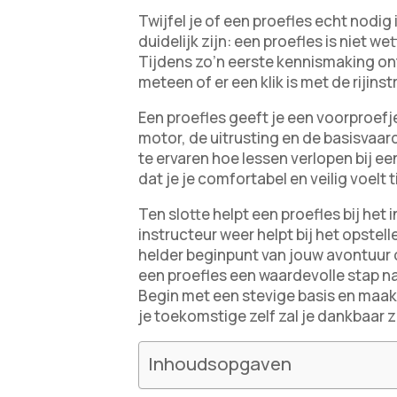
Twijfel je of een proefles echt nodig
duidelijk zijn: een proefles is niet we
Tijdens zo’n eerste kennismaking ontd
meteen of er een klik is met de rijinst
Een proefles geeft je een voorproefj
motor, de uitrusting en de basisvaa
te ervaren hoe lessen verlopen bij een
dat je je comfortabel en veilig voelt t
Ten slotte helpt een proefles bij het
instructeur weer helpt bij het opstel
helder beginpunt van jouw avontuur op
een proefles een waardevolle stap n
Begin met een stevige basis en maak
je toekomstige zelf zal je dankbaar zi
Inhoudsopgaven