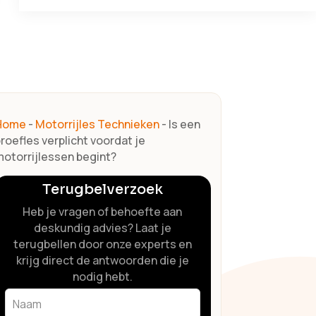
Home
-
Motorrijles Technieken
-
Is een
roefles verplicht voordat je
otorrijlessen begint?
Terugbelverzoek
Heb je vragen of behoefte aan
deskundig advies? Laat je
terugbellen door onze experts en
krijg direct de antwoorden die je
nodig hebt.
Leave
this