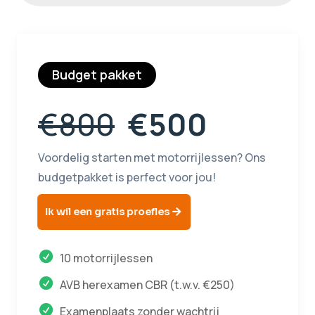
Budget pakket
€800
€500
Voordelig starten met motorrijlessen? Ons
budgetpakket is perfect voor jou!
Ik wil een gratis proefles
10 motorrijlessen
AVB herexamen CBR (t.w.v. €250)
Examenplaats zonder wachtrij