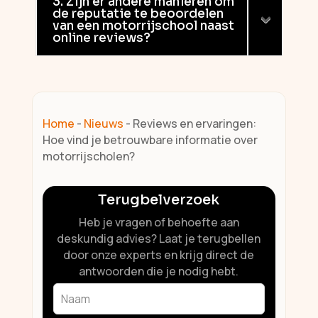
3. Zijn er andere manieren om
de reputatie te beoordelen
van een motorrijschool naast
online reviews?
Home
-
Nieuws
-
Reviews en ervaringen:
Hoe vind je betrouwbare informatie over
motorrijscholen?
Terugbelverzoek
Heb je vragen of behoefte aan
deskundig advies? Laat je terugbellen
door onze experts en krijg direct de
antwoorden die je nodig hebt.
Leave
this