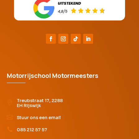
Motorrijschool Motormeesters
Treubstraat 17, 2288

EH Rijswijk

Stuur ons een email

085 212 57 57