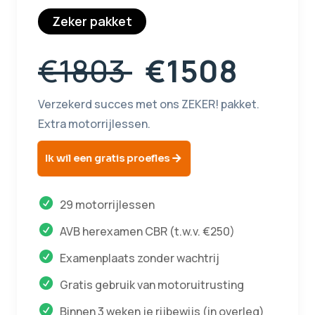
Zeker pakket
€1803
€1508
Verzekerd succes met ons ZEKER! pakket.
Extra motorrijlessen.
Ik wil een gratis proefles
29 motorrijlessen
AVB herexamen CBR (t.w.v. €250)
Examenplaats zonder wachtrij
Gratis gebruik van motoruitrusting
Binnen 3 weken je rijbewijs (in overleg)