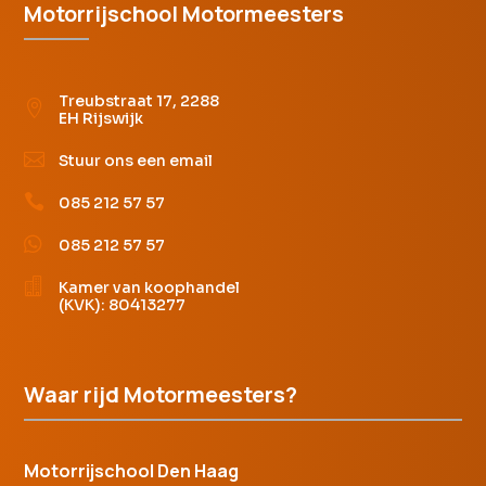
Motorrijschool Motormeesters
Treubstraat 17, 2288

EH Rijswijk

Stuur ons een email

085 212 57 57

085 212 57 57

Kamer van koophandel
(KVK): 80413277
Waar rijd Motormeesters?
Motorrijschool Den Haag