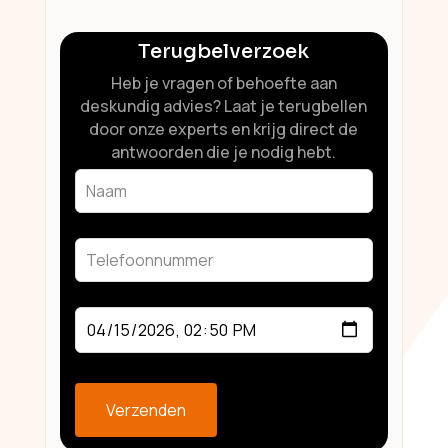
Terugbelverzoek
Heb je vragen of behoefte aan
deskundig advies? Laat je terugbellen
door onze experts en krijg direct de
antwoorden die je nodig hebt.
Leave
this
field
blank
Verzenden