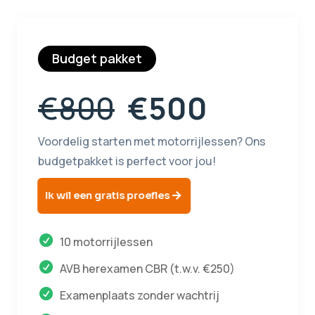
Budget pakket
€800
€500
Voordelig starten met motorrijlessen? Ons
budgetpakket is perfect voor jou!
Ik wil een gratis proefles
10 motorrijlessen
AVB herexamen CBR (t.w.v. €250)
Examenplaats zonder wachtrij