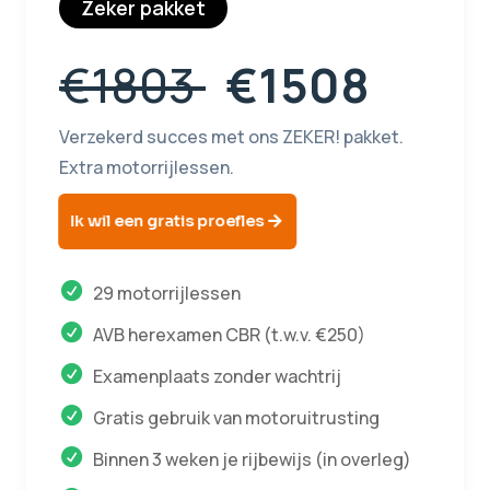
Zeker pakket
€1803
€1508
Verzekerd succes met ons ZEKER! pakket.
Extra motorrijlessen.
Ik wil een gratis proefles
29 motorrijlessen
AVB herexamen CBR (t.w.v. €250)
Examenplaats zonder wachtrij
Gratis gebruik van motoruitrusting
Binnen 3 weken je rijbewijs (in overleg)