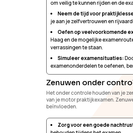
om veilig te kunnen rijden en de ex
Neem de tijd voor praktijkless
je aan je zelfvertrouwen en rijvaar
Oefen op veelvoorkomende e
Haag en de mogelijke examenroutes
verrassingen te staan.
Simuleer examensituaties:
Doo
examenonderdelen te oefenen, ben 
Zenuwen onder contro
Het onder controle houden van je zen
van je motor praktijkexamen. Zenuwe
beïnvloeden.
Zorg voor een goede nachtrus
behouden tijdens het examen.