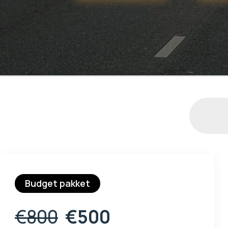
Budget pakket
€800
€500