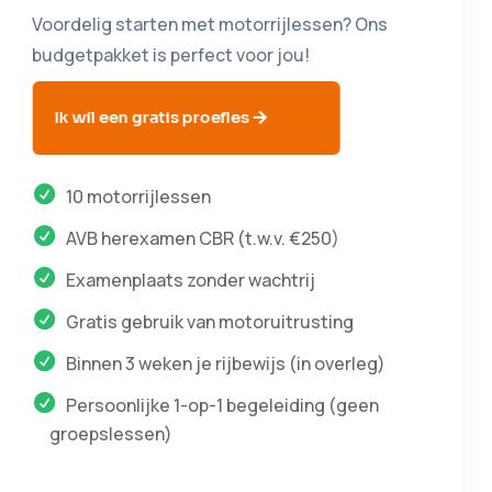
Voordelig starten met motorrijlessen? Ons
budgetpakket is perfect voor jou!
Ik wil een gratis proefles
10 motorrijlessen
AVB herexamen CBR (t.w.v. €250)
Examenplaats zonder wachtrij
Gratis gebruik van motoruitrusting
Binnen 3 weken je rijbewijs (in overleg)
Persoonlijke 1-op-1 begeleiding (geen
groepslessen)