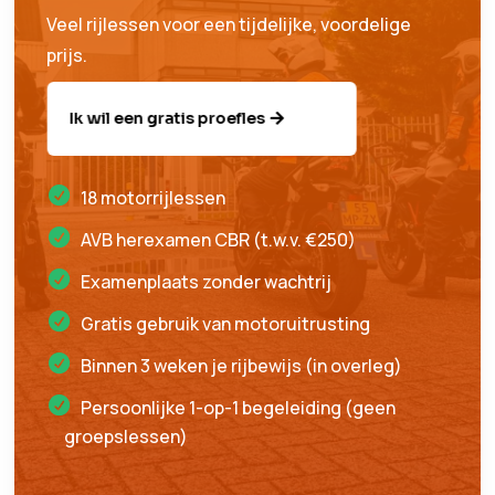
Veel rijlessen voor een tijdelijke, voordelige
prijs.
Ik wil een gratis proefles
18 motorrijlessen
AVB herexamen CBR (t.w.v. €250)
Examenplaats zonder wachtrij
Gratis gebruik van motoruitrusting
Binnen 3 weken je rijbewijs (in overleg)
Persoonlijke 1-op-1 begeleiding (geen
groepslessen)