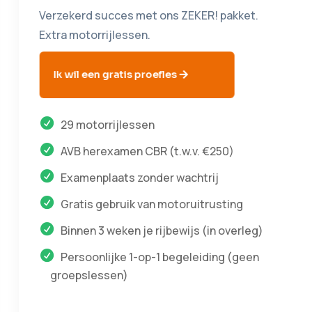
Verzekerd succes met ons ZEKER! pakket.
Extra motorrijlessen.
Ik wil een gratis proefles
29 motorrijlessen
AVB herexamen CBR (t.w.v. €250)
Examenplaats zonder wachtrij
Gratis gebruik van motoruitrusting
Binnen 3 weken je rijbewijs (in overleg)
Persoonlijke 1-op-1 begeleiding (geen
groepslessen)