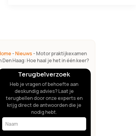
Home
-
Nieuws
-
Motor praktijkexamen
n Den Haag: Hoe haal je het in één keer?
Terugbelverzoek
Heb je vragen of behoefte aan
deskundig advies? Laat je
terugbellen door onze experts en
krijg direct de antwoorden die je
nodig hebt.
Leave
this
field