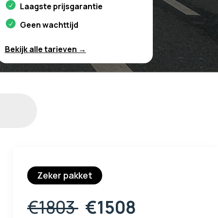
Laagste prijsgarantie
Geen wachttijd
Bekijk alle tarieven →
Zeker pakket
€1803
€1508