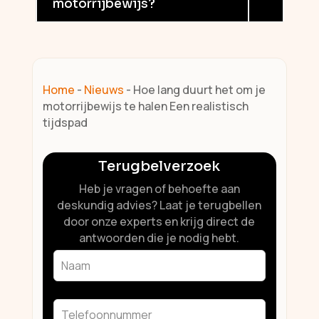
motorrijbewijs?
Home
-
Nieuws
-
Hoe lang duurt het om je
motorrijbewijs te halen Een realistisch
tijdspad
Terugbelverzoek
Heb je vragen of behoefte aan
deskundig advies? Laat je terugbellen
door onze experts en krijg direct de
antwoorden die je nodig hebt.
Leave
this
field
blank