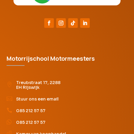
Motorrijschool Motormeesters
Treubstraat 17, 2288

EH Rijswijk

Stuur ons een email

085 212 57 57

085 212 57 57

Kamer van koophandel