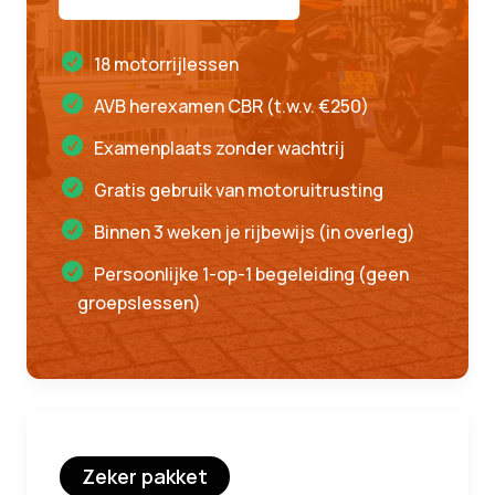
18 motorrijlessen
AVB herexamen CBR (t.w.v. €250)
Examenplaats zonder wachtrij
Gratis gebruik van motoruitrusting
Binnen 3 weken je rijbewijs (in overleg)
Persoonlijke 1-op-1 begeleiding (geen
groepslessen)
Zeker pakket