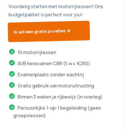
Voordelig starten met motorrijlessen? Ons
budgetpakket is perfect voor jou!
Ik wil een gratis proefles
10 motorrijlessen
AVB herexamen CBR (t.w.v. €250)
Examenplaats zonder wachtrij
Gratis gebruik van motoruitrusting
Binnen 3 weken je rijbewijs (in overleg)
Persoonlijke 1-op-1 begeleiding (geen
groepslessen)