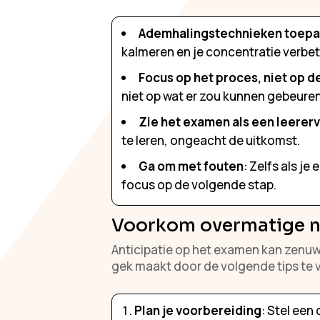
Ademhalingstechnieken toep
kalmeren en je concentratie verbet
Focus op het proces, niet op d
niet op wat er zou kunnen gebeuren a
Zie het examen als een leerer
te leren, ongeacht de uitkomst.
Ga om met fouten
: Zelfs als je
focus op de volgende stap.
Voorkom overmatige ne
Anticipatie op het examen kan zenuw
gek maakt door de volgende tips te 
Plan je voorbereiding
: Stel een