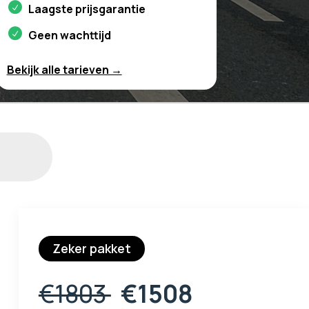
Laagste prijsgarantie
Geen wachttijd
Bekijk alle tarieven →
Zeker pakket
€1803
€1508