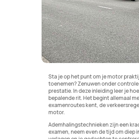
Sta je op het punt om je motor prakt
toenemen? Zenuwen onder controle h
prestatie. In deze inleiding leer je h
bepalende rit. Het begint allemaal m
examenroutes kent, de verkeersregel
motor.
Ademhalingstechnieken zijn een krac
examen, neem even de tijd om diep in-
verlagen en je gedachten te centrere