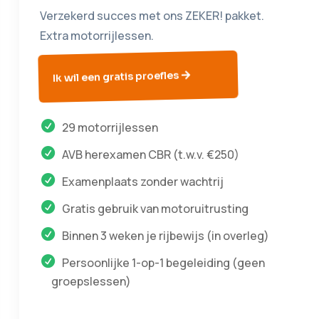
Verzekerd succes met ons ZEKER! pakket.
Extra motorrijlessen.
Ik wil een gratis proefles
29 motorrijlessen
AVB herexamen CBR (t.w.v. €250)
Examenplaats zonder wachtrij
Gratis gebruik van motoruitrusting
Binnen 3 weken je rijbewijs (in overleg)
Persoonlijke 1-op-1 begeleiding (geen
groepslessen)