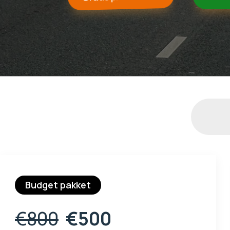
Budget pakket
€800
€500