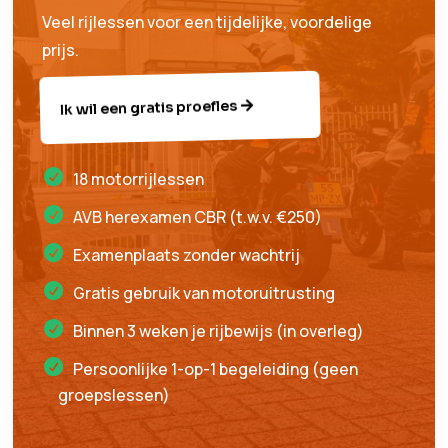
Veel rijlessen voor een tijdelijke, voordelige
prijs.
Ik wil een gratis proefles
18 motorrijlessen
AVB herexamen CBR (t.w.v. €250)
Examenplaats zonder wachtrij
Gratis gebruik van motoruitrusting
Binnen 3 weken je rijbewijs (in overleg)
Persoonlijke 1-op-1 begeleiding (geen
groepslessen)