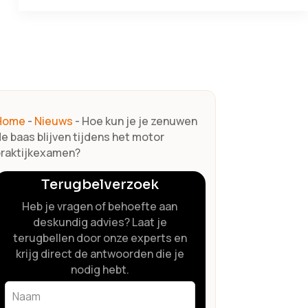
Home
-
Nieuws
-
Hoe kun je je zenuwen
e baas blijven tijdens het motor
praktijkexamen?
Terugbelverzoek
Heb je vragen of behoefte aan
deskundig advies? Laat je
terugbellen door onze experts en
krijg direct de antwoorden die je
nodig hebt.
Leave
this