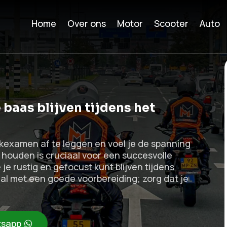
Home
Over ons
Motor
Scooter
Auto
 baas blijven tijdens het
ijkexamen af te leggen en voel je de spanning
ouden is cruciaal voor een succesvolle
e je rustig en gefocust kunt blijven tijdens
aal met een goede voorbereiding; zorg dat je
sapp