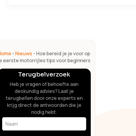
Home
-
Nieuws
-
Hoe bereid je je voor op
e eerste motorrijles tips voor beginners
Terugbelverzoek
Heb je vragen of behoefte aan
deskundig advies? Laat je
terugbellen door onze experts en
krijg direct de antwoorden die je
nodig hebt.
Leave
this
field