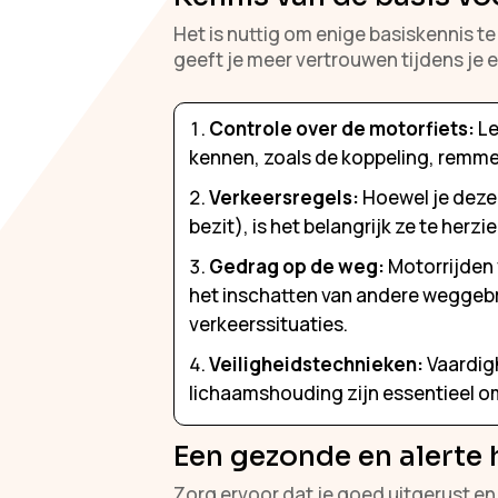
Het is nuttig om enige basiskennis t
geeft je meer vertrouwen tijdens je e
Controle over de motorfiets:
Le
kennen, zoals de koppeling, remm
Verkeersregels:
Hoewel je deze a
bezit), is het belangrijk ze te herz
Gedrag op de weg:
Motorrijden 
het inschatten van andere weggebr
verkeerssituaties.
Veiligheidstechnieken:
Vaardigh
lichaamshouding zijn essentieel om
Een gezonde en alerte
Zorg ervoor dat je goed uitgerust en 