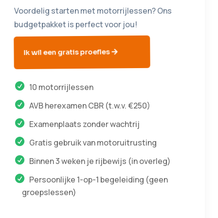
Voordelig starten met motorrijlessen? Ons
budgetpakket is perfect voor jou!
Ik wil een gratis proefles
10 motorrijlessen
AVB herexamen CBR (t.w.v. €250)
Examenplaats zonder wachtrij
Gratis gebruik van motoruitrusting
Binnen 3 weken je rijbewijs (in overleg)
Persoonlijke 1-op-1 begeleiding (geen
groepslessen)