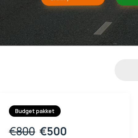
Budget pakket
€800
€500