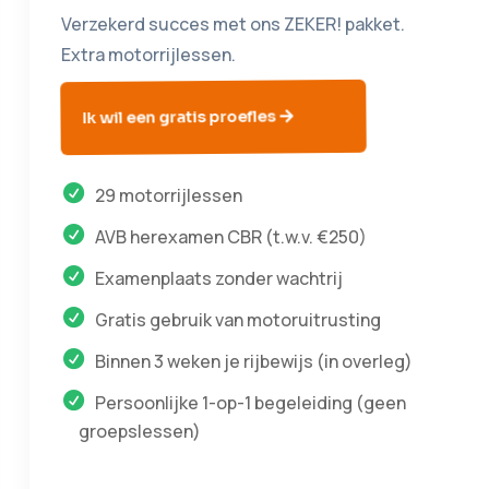
Verzekerd succes met ons ZEKER! pakket.
Extra motorrijlessen.
Ik wil een gratis proefles
29 motorrijlessen
AVB herexamen CBR (t.w.v. €250)
Examenplaats zonder wachtrij
Gratis gebruik van motoruitrusting
Binnen 3 weken je rijbewijs (in overleg)
Persoonlijke 1-op-1 begeleiding (geen
groepslessen)