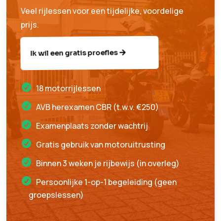
Veel rijlessen voor een tijdelijke, voordelige
prijs.
Ik wil een gratis proefles
18 motorrijlessen
AVB herexamen CBR (t.w.v. €250)
Examenplaats zonder wachtrij
Gratis gebruik van motoruitrusting
Binnen 3 weken je rijbewijs (in overleg)
Persoonlijke 1-op-1 begeleiding (geen
groepslessen)