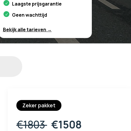
Laagste prijsgarantie
Geen wachttijd
Bekijk alle tarieven →
Zeker pakket
€1803
€1508