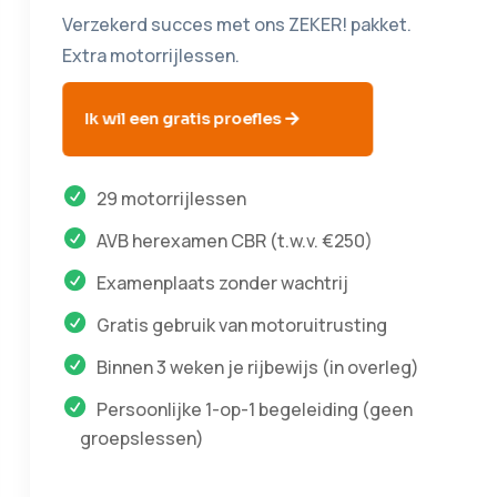
Verzekerd succes met ons ZEKER! pakket.
Extra motorrijlessen.
Ik wil een gratis proefles
29 motorrijlessen
AVB herexamen CBR (t.w.v. €250)
Examenplaats zonder wachtrij
Gratis gebruik van motoruitrusting
Binnen 3 weken je rijbewijs (in overleg)
Persoonlijke 1-op-1 begeleiding (geen
groepslessen)