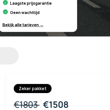
Laagste prijsgarantie
Geen wachttijd
Bekijk alle tarieven →
Zeker pakket
€1803
€1508