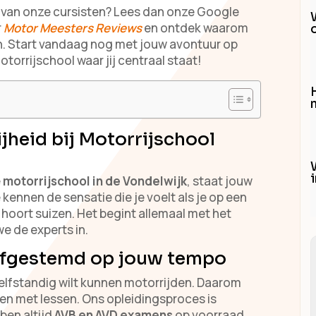
n van onze cursisten? Lees dan onze Google
r
Motor Meesters Reviews
en ontdek waarom
n. Start vandaag nog met jouw avontuur op
torrijschool waar jij centraal staat!
H
jheid bij Motorrijschool
e
motorrijschool in de Vondelwijk
, staat jouw
kennen de sensatie die je voelt als je op een
 hoort suizen. Het begint allemaal met het
we de experts in.
 afgestemd op jouw tempo
zelfstandig wilt kunnen motorrijden. Daarom
rten met lessen. Ons opleidingsproces is
ben altijd
AVB en AVD examens
op voorraad,