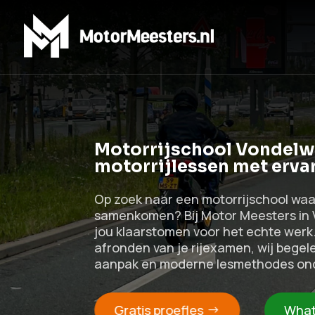
Motorrijschool Vondelwi
motorrijlessen met ervar
Op zoek naar een motorrijschool waar 
samenkomen? Bij Motor Meesters in Vo
jou klaarstomen voor het echte werk. 
afronden van je rijexamen, wij begele
aanpak en moderne lesmethodes ond
Gratis proefles
What