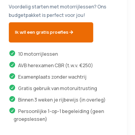
Voordelig starten met motorrijlessen? Ons
budgetpakket is perfect voor jou!
Ik wil een gratis proefles
10 motorrijlessen
AVB herexamen CBR (t.w.v. €250)
Examenplaats zonder wachtrij
Gratis gebruik van motoruitrusting
Binnen 3 weken je rijbewijs (in overleg)
Persoonlijke 1-op-1 begeleiding (geen
groepslessen)