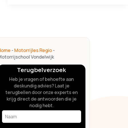
Home
-
Motorrijles Regio
-
otorrijschool Vondelwijk
Terugbelverzoek
Heb je vragen of behoefte aan
deskundig advies? Laat je
terugbellen door onze experts en
krijg direct de antwoorden die je
nodig hebt.
Leave
this
field