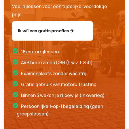
Veel rijlessen voor een tijdelijke, voordelige
prijs.
Ik wil een gratis proefles
18 motorrijlessen
AVB herexamen CBR (t.w.v. €250)
Examenplaats zonder wachtrij
Gratis gebruik van motoruitrusting
Binnen 3 weken je rijbewijs (in overleg)
Persoonlijke 1-op-1 begeleiding (geen
groepslessen)