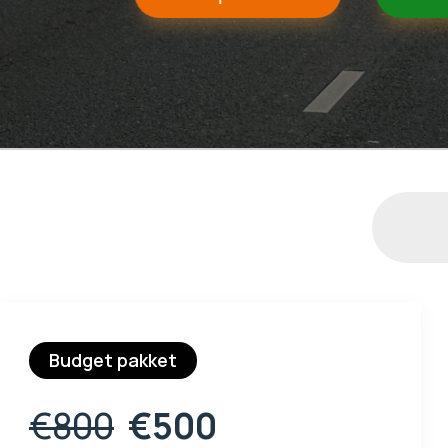
Budget pakket
€800
€500