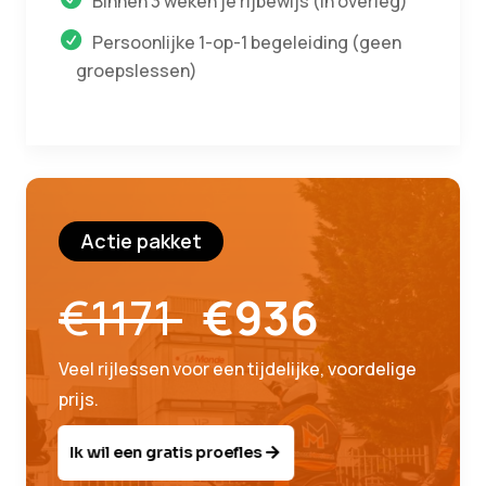
Binnen 3 weken je rijbewijs (in overleg)
Persoonlijke 1-op-1 begeleiding (geen
groepslessen)
Actie pakket
€1171
€936
Veel rijlessen voor een tijdelijke, voordelige
prijs.
Ik wil een gratis proefles