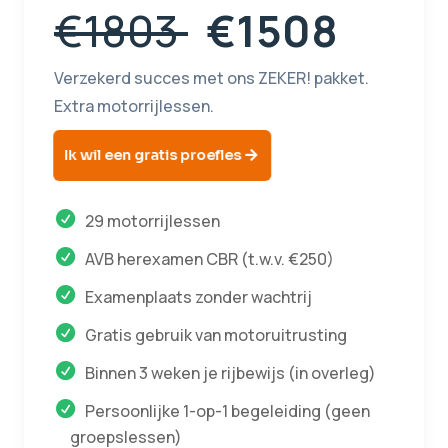
€1803
€1508
Verzekerd succes met ons ZEKER! pakket.
Extra motorrijlessen.
Ik wil een gratis proefles
29 motorrijlessen
AVB herexamen CBR (t.w.v. €250)
Examenplaats zonder wachtrij
Gratis gebruik van motoruitrusting
Binnen 3 weken je rijbewijs (in overleg)
Persoonlijke 1-op-1 begeleiding (geen
groepslessen)