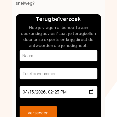
snelweg?
Terugbelverzoek
Heb je vragen of behoefte aan
deskundig advies? Laat je terugbellen
door onze experts en krijg direct de
antwoorden die je nodig hebt.
Leave
this
field
blank
Verzenden