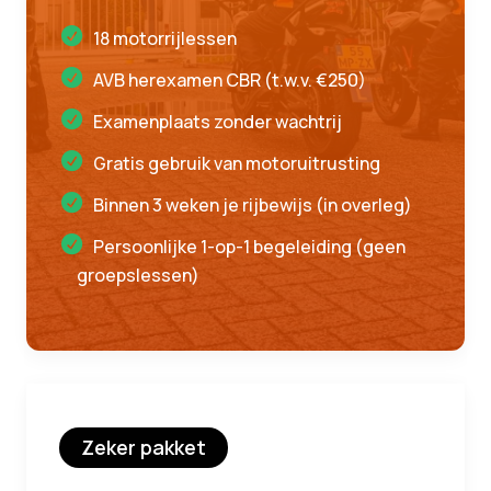
18 motorrijlessen
AVB herexamen CBR (t.w.v. €250)
Examenplaats zonder wachtrij
Gratis gebruik van motoruitrusting
Binnen 3 weken je rijbewijs (in overleg)
Persoonlijke 1-op-1 begeleiding (geen
groepslessen)
Zeker pakket