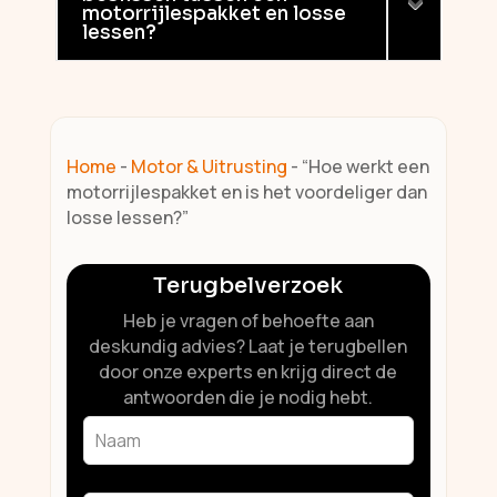
motorrijlespakket en losse
lessen?
Home
-
Motor & Uitrusting
-
“Hoe werkt een
motorrijlespakket en is het voordeliger dan
losse lessen?”
Terugbelverzoek
Heb je vragen of behoefte aan
deskundig advies? Laat je terugbellen
door onze experts en krijg direct de
antwoorden die je nodig hebt.
Leave
this
field