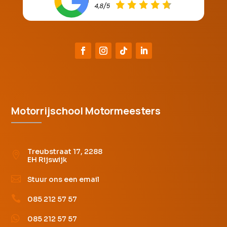
Motorrijschool Motormeesters
Treubstraat 17, 2288

EH Rijswijk

Stuur ons een email

085 212 57 57

085 212 57 57