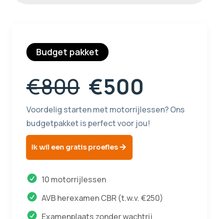
Budget pakket
€800
€500
Voordelig starten met motorrijlessen? Ons
budgetpakket is perfect voor jou!
Ik wil een gratis proefles
10 motorrijlessen
AVB herexamen CBR (t.w.v. €250)
Examenplaats zonder wachtrij