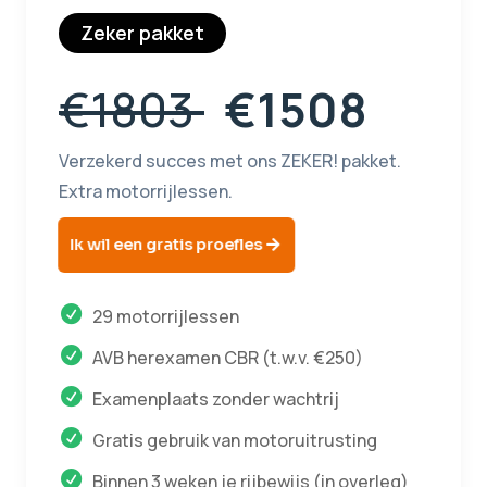
Zeker pakket
€1803
€1508
Verzekerd succes met ons ZEKER! pakket.
Extra motorrijlessen.
Ik wil een gratis proefles
29 motorrijlessen
AVB herexamen CBR (t.w.v. €250)
Examenplaats zonder wachtrij
Gratis gebruik van motoruitrusting
Binnen 3 weken je rijbewijs (in overleg)